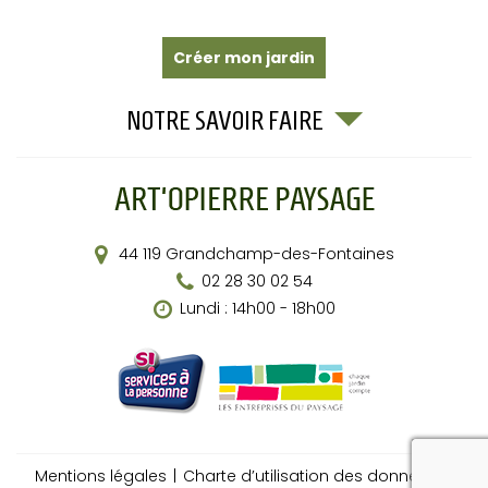
Créer mon jardin
NOTRE SAVOIR FAIRE
44 119
Grandchamp-des-Fontaines
02 28 30 02 54
Lundi : 14h00 - 18h00
recapt
Mentions légales
Charte d’utilisation des données