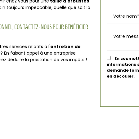
nir chez vous pour une
taille d'arbustes
din toujours impeccable, quelle que soit la
IONNEL, CONTACTEZ-NOUS POUR BÉNÉFICIER
es services relatifs à l'
entretien de
? En faisant appel à une entreprise
En soumett
rez déduire la prestation de vos impôts !
informations s
demande formu
en découler.