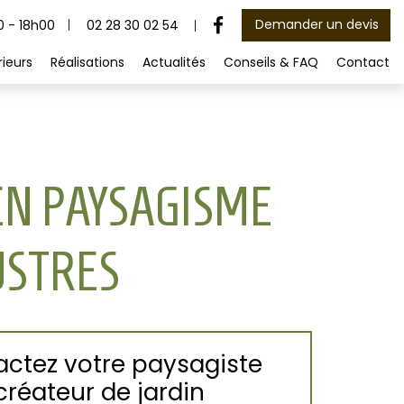
Demander un devis
02 28 30 02 54
0 - 18h00
ieurs
Réalisations
Actualités
Conseils & FAQ
Contact
EN PAYSAGISME
USTRES
ctez votre paysagiste
créateur de jardin