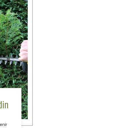
din
enir